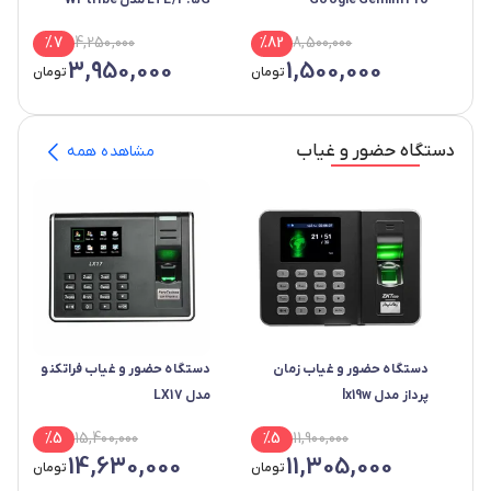
Google Gemini Pro
LTE/4.5G مدل Wi-tribe
EG2030C
%
7
4,250,000
%
82
8,500,000
3,950,000
1,500,000
تومان
تومان
دستگاه حضور و غیاب
مشاهده همه
دستگاه حضور و غیاب زمان
دستگاه حضور و غیاب فراتکنو
پرداز مدل lx19w
مدل LX17
%
5
15,400,000
%
5
11,900,000
14,630,000
11,305,000
تومان
تومان