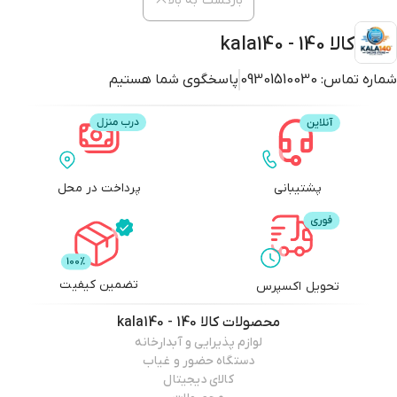
بازگشت به بالا
کالا 140 - kala140
شماره تماس:
09301510030
پاسخگوی شما هستیم
پشتیبانی
پرداخت در محل
تضمین کیفیت
تحویل اکسپرس
محصولات
کالا 140 - kala140
لوازم پذیرایی و آبدارخانه
دستگاه حضور و غیاب
کالای دیجیتال