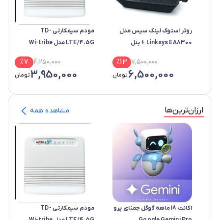
روتر استوک لینک سیس مدل
مودم سیمکارتی TD-
Linksys EA8300 + پنل
LTE/4.5G مدل Wi-tribe
EG2030C
Openwrt
%
7
4,250,000
%
13
7,500,000
3,950,000
6,500,000
تومان
تومان
ارزان‌ترین‌ها
مشاهده همه
اکانت 18 ماهه گوگل جمنای پرو
مودم سیمکارتی TD-