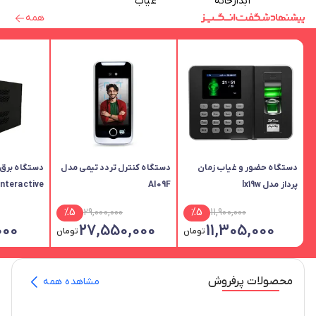
آبدارخانه
غیاب
همه
دستگاه حضور و غیاب زمان
دستگاه کنترل تردد تیمی مدل
پرداز مدل lx19w
AI09F
همراه باتری
%
5
29,000,000
%
5
11,900,000
000
27,550,000
11,305,000
تومان
تومان
محصولات پرفروش
مشاهده همه