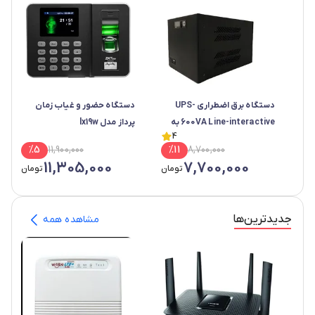
دستگاه برق اضطراری UPS-
دستگاه حضور و غیاب زمان
600VA Line-interactive به
پرداز مدل lx19w
4
همراه باتری لیتیومی
%
5
11,900,000
%
11
8,700,000
11,305,000
7,700,000
تومان
تومان
جدید‌ترین‌ها
مشاهده همه