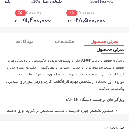
Speed face v3L
تکنولوژی مدل F20W
تکنولوژی 
%
5
12,000,000
%
5
30,000,000
0
11,400,000
28,500,000
تومان
تومان
معرفی محصول
مشخصات
دیدگاه ها
معرفی محصول
دستگاه حضور و غیاب
AI06F
یکی از پیشرفته‌ترین و باکیفیت‌ترین دستگاه‌های
حضور و غیاب موجود در بازار جهانی است که با بهره‌گیری از تکنولوژی‌های نوین،
گزینه‌ای ایده‌آل برای مدیریت تردد پرسنل در سازمان‌ها و شرکت‌ها به شمار
می‌رود. این دستگاه از
تشخیص چهره، اثر انگشت، کارت و رمز عبور
برای ثبت تردد
پشتیبانی می‌کند.
ویژگی‌های برجسته دستگاه AI06F:
سنسور تشخیص چهره قدرتمند
با قابلیت تشخیص در شرایط نوری مختلف،
از جمله
نور مستقیم خورشید
و
تاریکی مطلق
بهره‌گیری از تکنولوژی
WDR
برای بهبود عملکرد در محیط‌های کم‌نور و
مشخصات